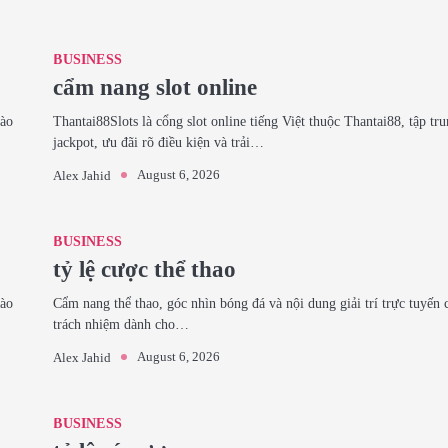
BUSINESS
cẩm nang slot online
vào
Thantai88Slots là cổng slot online tiếng Việt thuộc Thantai88, tập tr
jackpot, ưu đãi rõ điều kiện và trải…
August 6, 2026
Alex Jahid
BUSINESS
tỷ lệ cược thể thao
vào
Cẩm nang thể thao, góc nhìn bóng đá và nội dung giải trí trực tuyến 
trách nhiệm dành cho…
August 6, 2026
Alex Jahid
BUSINESS