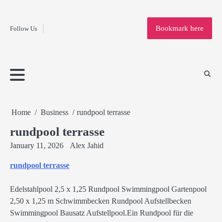
Fashion
Skip
to
Education
Bookmark here
Follow Us
content
Home
Info
Submit
Blogging
Business
Technology
Entertainment
Health-
Lifestyle
Others
Shopping
Analysis
Article
and-
News
System
Fitness
Finance
Travel
Media
Home
Business
rundpool terrasse
rundpool terrasse
January 11, 2026
Alex Jahid
rundpool terrasse
Edelstahlpool 2,5 x 1,25 Rundpool Swimmingpool Gartenpool
2,50 x 1,25 m Schwimmbecken Rundpool Aufstellbecken
Swimmingpool Bausatz Aufstellpool.Ein Rundpool für die